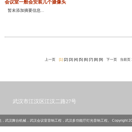
会议室一般会安装几个摄像头
暂未添加摘要信息...
上一页
[1]
[2]
[3]
[4]
[5]
[6]
[7]
[8]
[9]
下一页
当前页 1
武汉市江汉区江汉二路27号
舞台机械，武汉会议室音响工程，武汉多功能厅灯光音响工程。 Copyright 2014